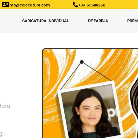
info@colocature.com
+34 611588360
CARICATURA INDIVIDUAL
DE PAREJA
PREM
cho a
g).