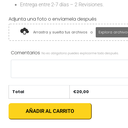
Entrega entre 2-7 días – 2 Revisiones.
Adjunta una foto o envíamela después
Arrastra y suelta tus archivos
o
Explora archivo
Comentarios
No es obligatorio puedes explicarme todo después.
Total
€
20,00
AÑADIR AL CARRITO