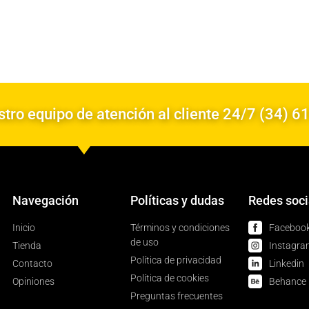
tro equipo de atención al cliente 24/7 (34) 6
Navegación
Políticas y dudas
Redes soci
Inicio
Términos y condiciones
Faceboo
de uso
Tienda
Instagra
Política de privacidad
Contacto
Linkedin
Política de cookies
Opiniones
Behance
Preguntas frecuentes