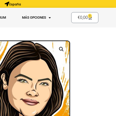
España
0
€
0,00
IUM
MÁS OPCIONES