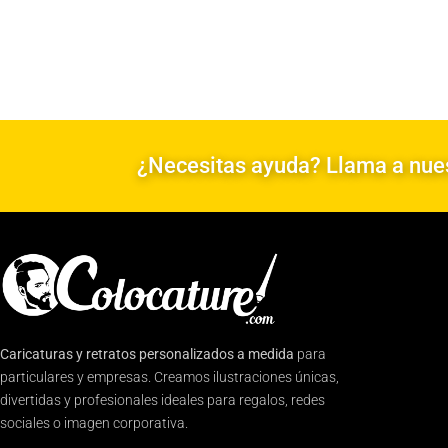
¿Necesitas ayuda? Llama a nues
Caricaturas y retratos personalizados a medida
para
particulares y empresas. Creamos ilustraciones únicas,
divertidas y profesionales ideales para regalos, redes
sociales o imagen corporativa.