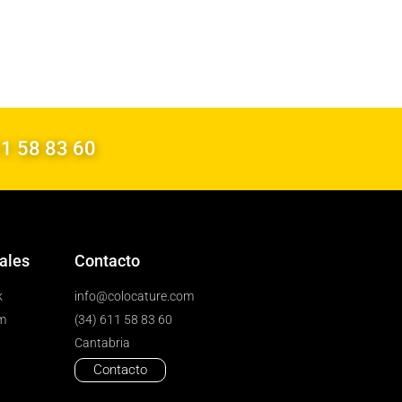
11 58 83 60
ales
Contacto
k
info@colocature.com
m
(34) 611 58 83 60
Cantabria
Contacto