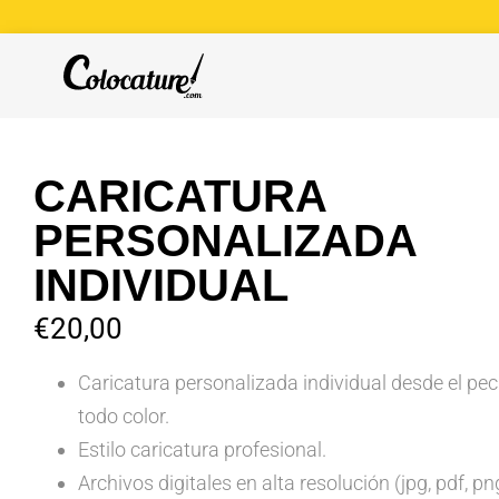
CARICATURA
PERSONALIZADA
INDIVIDUAL
€
20,00
Caricatura personalizada individual desde el pe
todo color.
Estilo caricatura profesional.
Archivos digitales en alta resolución (jpg, pdf, pn