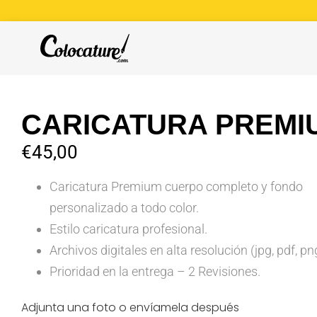
CARICATURA PREMI
€
45,00
Caricatura Premium cuerpo completo y fondo
personalizado a todo color.
Estilo caricatura profesional.
Archivos digitales en alta resolución (jpg, pdf, pn
Prioridad en la entrega – 2 Revisiones.
Adjunta una foto o envíamela después