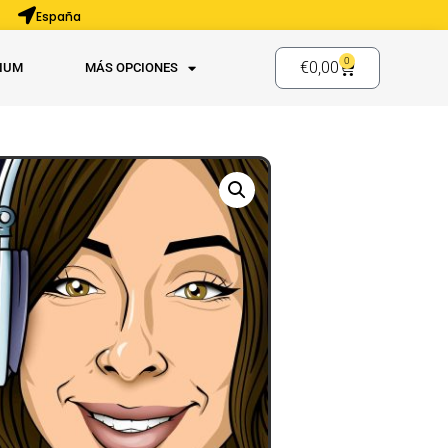
España
0
€
0,00
IUM
MÁS OPCIONES