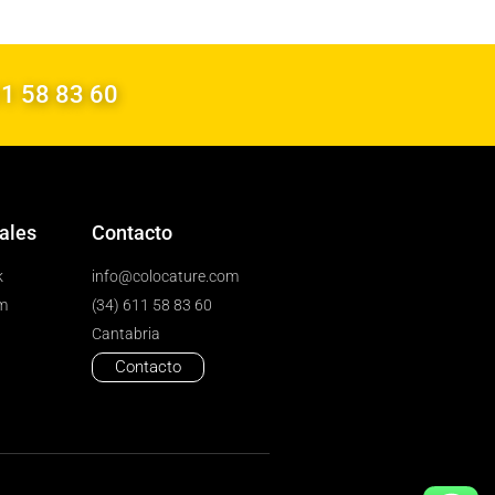
11 58 83 60
ales
Contacto
k
info@colocature.com
m
(34) 611 58 83 60
Cantabria
Contacto