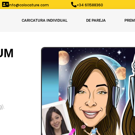
info@colocature.com
+34 611588360
CARICATURA INDIVIDUAL
DE PAREJA
PREM
UM
g).