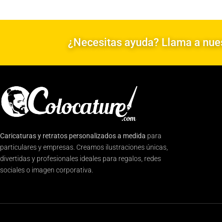
¿Necesitas ayuda? Llama a nues
Caricaturas y retratos personalizados a medida
para
particulares y empresas. Creamos ilustraciones únicas,
divertidas y profesionales ideales para regalos, redes
sociales o imagen corporativa.