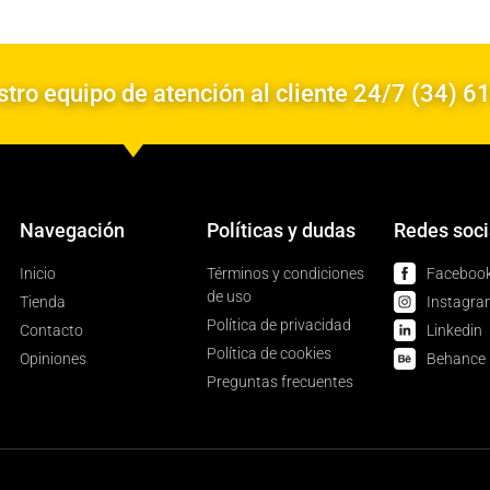
tro equipo de atención al cliente 24/7 (34) 6
Navegación
Políticas y dudas
Redes soci
Inicio
Términos y condiciones
Faceboo
de uso
Tienda
Instagra
Política de privacidad
Contacto
Linkedin
Política de cookies
Opiniones
Behance
Preguntas frecuentes