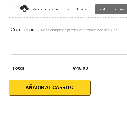
Arrastra y suelta tus archivos
o
Explora archivo
Comentarios
No es obligatorio puedes explicarme todo después.
Total
€
45,00
AÑADIR AL CARRITO